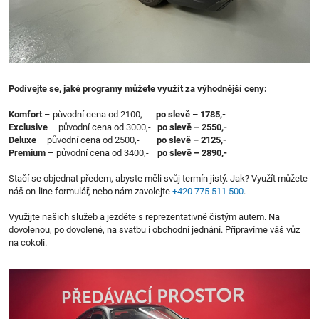
Podívejte se, jaké programy můžete využít za výhodnější ceny:
Komfort
– původní cena od 2100,-
po slevě – 1785,-
Exclusive
– původní cena od 3000,-
po slevě – 2550,-
Deluxe
– původní cena od 2500,-
po slevě – 2125,-
Premium
– původní cena od 3400,-
po slevě – 2890,-
Stačí se objednat předem, abyste měli svůj termín jistý. Jak? Využít můžete
náš on-line formulář, nebo nám zavolejte
+420 775 511 500
.
Využijte našich služeb a jezděte s reprezentativně čistým autem. Na
dovolenou, po dovolené, na svatbu i obchodní jednání. Připravíme váš vůz
na cokoli.