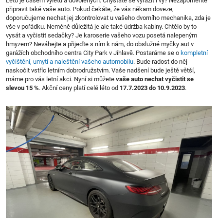
Léto je časem výletů a dovolených. Chystáte se vyrazit i vy? Nezapomeňte
připravit také vaše auto. Pokud čekáte, že vás někam doveze,
doporučujeme nechat jej zkontrolovat u vašeho dvorního mechanika, zda je
vše v pořádku. Neméně důležitá je ale také údržba kabiny. Chtělo by to
vysát a vyčistit sedačky? Je karoserie vašeho vozu posetá nalepeným
hmyzem? Neváhejte a přijeďte s ním k nám, do obslužné myčky aut v
garážích obchodního centra City Park v Jihlavě. Postaráme se o
kompletní
vyčištění, umytí a naleštění vašeho automobilu
. Bude radost do něj
naskočit vstříc letním dobrodružstvím. Vaše nadšení bude ještě větší,
máme pro vás letní akci. Nyní si můžete
vaše auto nechat vyčistit se
slevou 15 %
. Akční ceny platí celé léto od
17.7.2023 do 10.9.2023
.