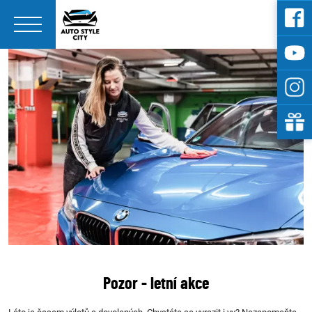
Služby
O nás
Aktuality
FAQ
Rezervace
Kontakt
Pozor - letní akce